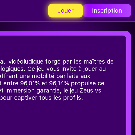
Jouer
Inscription
au vidéoludique forgé par les maîtres de
ogiques. Ce jeu vous invite à jouer au
offrant une mobilité parfaite aux
t entre 96,01% et 96,14% propulse ce
et immersion garantie, le jeu Zeus vs
our captiver tous les profils.