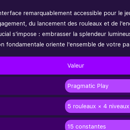
interface remarquablement accessible pour le j
ngagement, du lancement des rouleaux et de l'e
rucial s'impose : embrasser la splendeur lumine
on fondamentale oriente l'ensemble de votre pa
Valeur
Pragmatic Play
5 rouleaux × 4 niveaux
15 constantes