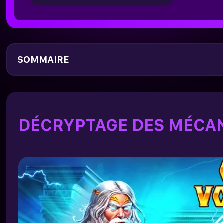
SOMMAIRE
Décryptage des mécaniques de Zeus 
Tactiques pour exceller sur Zeus vs H
DÉCRYPTAGE DES MÉCAN
Essayer Zeus vs Hades en version dém
Avantages du test gratuit de Zeus vs 
Profiter de Zeus vs Hades avec mises r
Panorama des bonus de Zeus vs Hade
Zeus vs Hades sur équipements noma