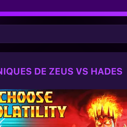
vs Hades
ades
IQUES DE ZEUS VS HADES
onstration Pragmatic Play
Hades
éelles
s
des