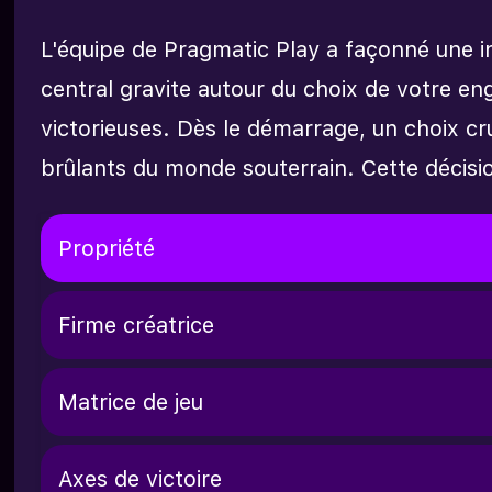
L'équipe de Pragmatic Play a façonné une 
central gravite autour du choix de votre e
victorieuses. Dès le démarrage, un choix c
brûlants du monde souterrain. Cette décisi
Propriété
Firme créatrice
Matrice de jeu
Axes de victoire