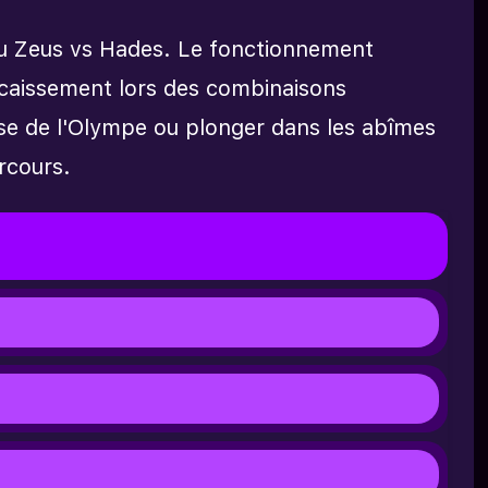
eu Zeus vs Hades. Le fonctionnement
ncaissement lors des combinaisons
use de l'Olympe ou plonger dans les abîmes
rcours.