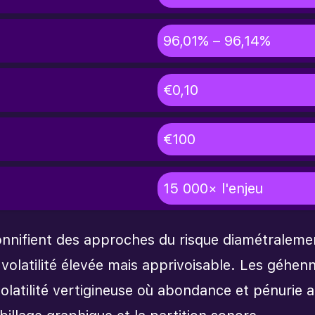
96,01% – 96,14%
€0,10
€100
15 000× l'enjeu
sonnifient des approches du risque diamétralem
 volatilité élevée mais apprivoisable. Les géhe
volatilité vertigineuse où abondance et pénurie